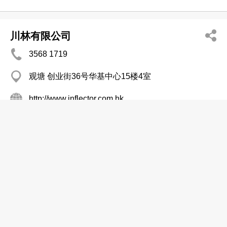
川林有限公司
3568 1719
观塘 创业街36号华基中心15楼4室
http://www.inflector.com.hk
窗帘─批发及制造
花都布艺
2559 4759
西营盘
窗帘─批发及制造