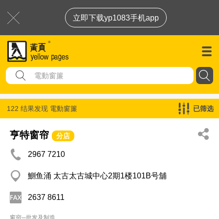
立即下载yp1083手机app
122 结果发现
電動窗簾
已筛选
亨特窗帘
分店
2967 7210
鰂鱼涌 太古太古城中心2期1楼101B号舖
2637 8611
窗帘─批发及制造