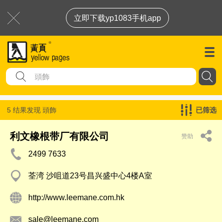
立即下载yp1083手机app
5 结果发现
頭飾
已筛选
利文橡根带厂有限公司
赞助
2499 7633
荃湾 沙咀道23号昌兴盛中心4楼A室
http://www.leemane.com.hk
sale@leemane.com