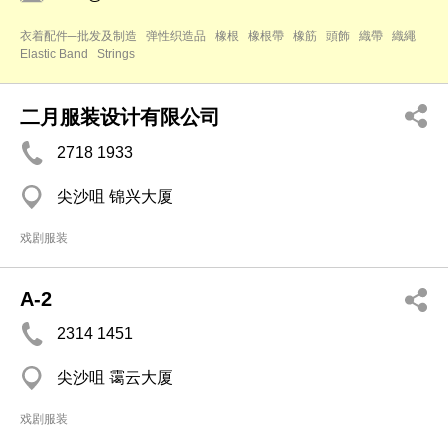
衣着配件─批发及制造
弹性织造品
橡根
橡根帶
橡筋
頭飾
織帶
織繩
Elastic Band
Strings
二月服装设计有限公司
2718 1933
尖沙咀 锦兴大厦
戏剧服装
A-2
2314 1451
尖沙咀 霭云大厦
戏剧服装