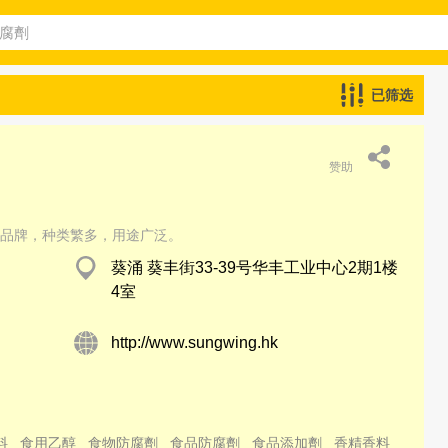
已筛选
赞助
品牌，种类繁多，用途广泛。
葵涌 葵丰街33-39号华丰工业中心2期1楼
4室
http://www.sungwing.hk
料
食用乙醇
食物防腐劑
食品防腐劑
食品添加劑
香精香料