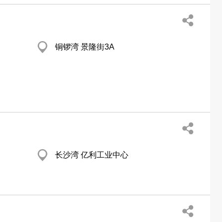
铜锣湾 景隆街3A
长沙湾 亿利工业中心