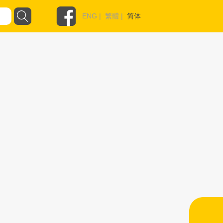
ENG
|
繁體
|
简体