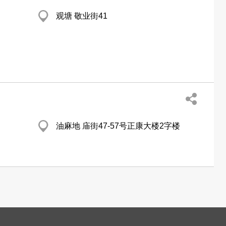
观塘 敬业街41
油麻地 庙街47-57号正康大楼2字楼