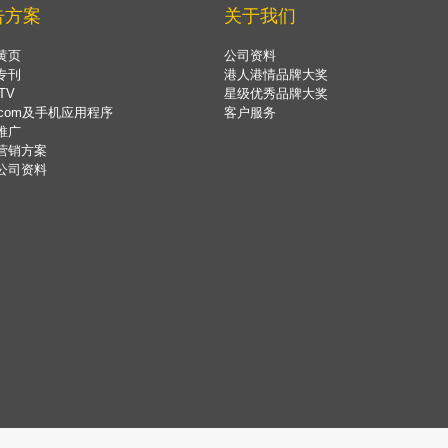
告方案
关于我们
黄页
公司资料
专刊
港人港情品牌大奖
TV
星级优秀品牌大奖
.com及手机应用程序
客户服务
推广
营销方案
公司资料