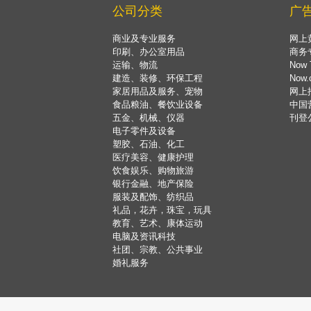
公司分类
广
商业及专业服务
网上
印刷、办公室用品
商务
运输、物流
Now 
建造、装修、环保工程
Now
家居用品及服务、宠物
网上
食品粮油、餐饮业设备
中国
五金、机械、仪器
刊登
电子零件及设备
塑胶、石油、化工
医疗美容、健康护理
饮食娱乐、购物旅游
银行金融、地产保险
服装及配饰、纺织品
礼品，花卉，珠宝，玩具
教育、艺术、康体运动
电脑及资讯科技
社团、宗教、公共事业
婚礼服务