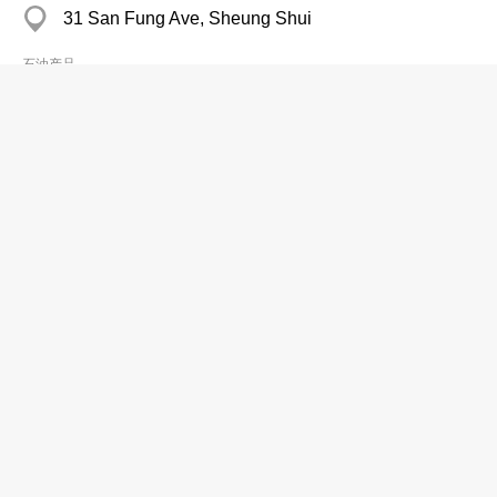
31 San Fung Ave, Sheung Shui
石油产品
特尔高能源有限公司
分店
2322 2000
上环
石油经销商
中国石油天然气香港有限公司
2915 2228
中环 友邦金融中心
石油公司