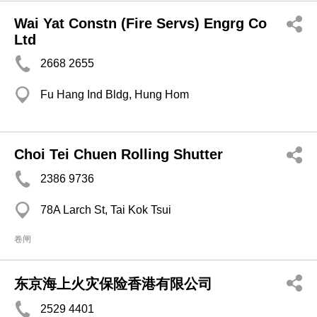
Wai Yat Constn (Fire Servs) Engrg Co
Ltd
2668 2655
Fu Hang Ind Bldg, Hung Hom
Choi Tei Chuen Rolling Shutter
2386 9736
78A Larch St, Tai Kok Tsui
卷闸
东京海上火灾保险香港有限公司
2529 4401