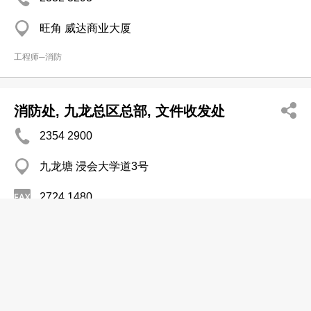
旺角 威达商业大厦
工程师─消防
消防处, 九龙总区总部, 文件收发处
2354 2900
九龙塘 浸会大学道3号
2724 1480
http://www.hkfsd.gov.hk
政府部门
其冠(国际)消防工程有限公司