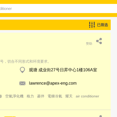
已筛选
赞助
号，切合不同形式和环境要求。
观塘 成业街27号日昇中心1楼106A室
lawrence@apex-eng.com
修
空氣淨化機
格力
菱伴
電梯冷氣
耀天
air conditioner