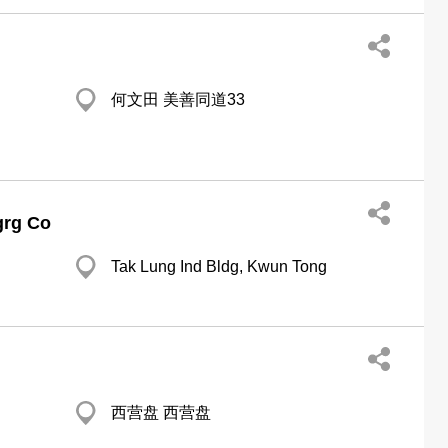
何文田 美善同道33
grg Co
Tak Lung Ind Bldg, Kwun Tong
西营盘 西营盘