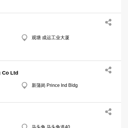
观塘 成运工业大厦
 Co Ltd
新蒲岗 Prince Ind Bldg
马头角 马头角道40