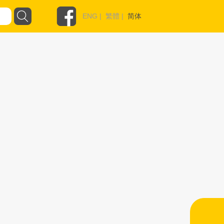
ENG
|
繁體
|
简体