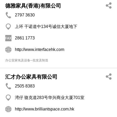
德雅家具(香港)有限公司
2797 3630
上环 干诺道中134号诚信大厦地下
2861 1773
http://www.interfacehk.com
办公室家俬及设备─批发及制造
汇才办公家具有限公司
2505 8383
湾仔 骆克道283号华兴商业大厦701室
http://www.brilliantspace.com.hk