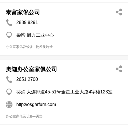
泰富家俬公司
2889 8291
柴湾 启力工业中心
办公室家俬及设备─批发及制造
奥迦办公室家俱公司
2651 2700
葵涌 大连排道45-51号金星工业大厦4字楼123室
http://osgarfurn.com
办公室家俬及设备─买卖