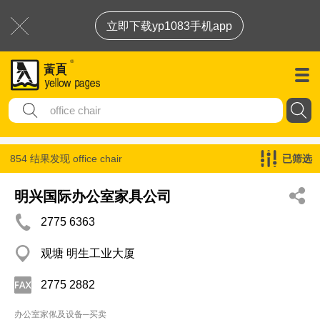
立即下载yp1083手机app
854 结果发现
office chair
已筛选
明兴国际办公室家具公司
2775 6363
观塘 明生工业大厦
2775 2882
办公室家俬及设备─买卖