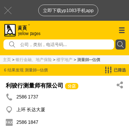
立即下载yp1083手机app
主页
>
银行金融、地产保险
>
楼宇地产
> 測量師─估價
6 结果发现
測量師─估價
已筛选
利骏行测量师有限公司
分店
2586 1737
上环 长达大厦
2586 1847