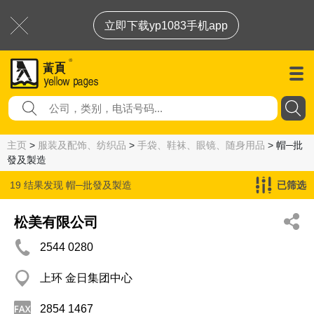
立即下载yp1083手机app
主页
>
服装及配饰、纺织品
>
手袋、鞋袜、眼镜、随身用品
> 帽─批
發及製造
19 结果发现
帽─批發及製造
已筛选
松美有限公司
2544 0280
上环 金日集团中心
2854 1467