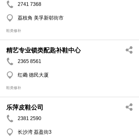
2741 7368
荔枝角 美孚新邨街市
鞋类修补
精艺专业锁类配匙补鞋中心
2365 8561
红磡 德民大厦
鞋类修补
乐萍皮鞋公司
2381 2590
长沙湾 荔盈街3