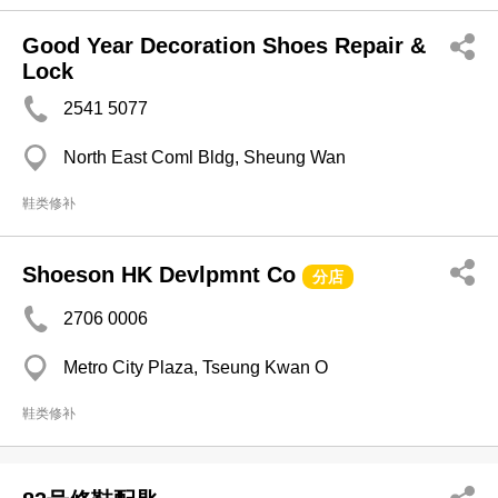
Good Year Decoration Shoes Repair &
Lock
2541 5077
North East Coml Bldg, Sheung Wan
鞋类修补
Shoeson HK Devlpmnt Co
分店
2706 0006
Metro City Plaza, Tseung Kwan O
鞋类修补