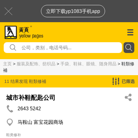
立即下载yp1083手机app
主页
>
服装及配饰、纺织品
>
手袋、鞋袜、眼镜、随身用品
> 鞋類修
補
11 结果发现
鞋類修補
已筛选
城市补鞋配匙公司
2643 5242
马鞍山 富宝花园商场
鞋类修补