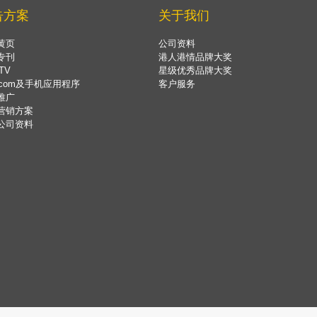
告方案
关于我们
黄页
公司资料
专刊
港人港情品牌大奖
TV
星级优秀品牌大奖
.com及手机应用程序
客户服务
推广
营销方案
公司资料