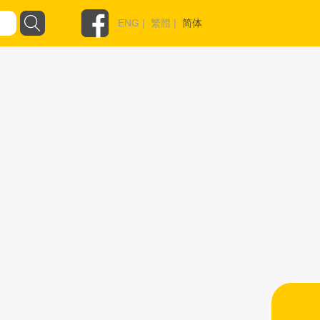
ENG
|
繁體
|
简体