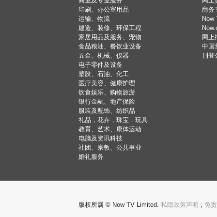
商业及专业服务
网上
印刷、办公室用品
商务
运输、物流
Now 
建造、装修、环保工程
Now
家居用品及服务、宠物
网上
食品粮油、餐饮业设备
中国
五金、机械、仪器
刊登
电子零件及设备
塑胶、石油、化工
医疗美容、健康护理
饮食娱乐、购物旅游
银行金融、地产保险
服装及配饰、纺织品
礼品，花卉，珠宝，玩具
教育、艺术、康体运动
电脑及资讯科技
社团、宗教、公共事业
婚礼服务
版权所属 © Now TV Limited.
私隐政策声明
,
免责