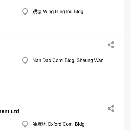
观塘 Wing Hing Ind Bldg
Nan Dao Coml Bldg, Sheung Wan
ment Ltd
油麻地 Oxford Coml Bldg