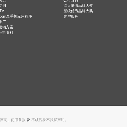
黄页
公司资料
专刊
港人港情品牌大奖
TV
星级优秀品牌大奖
.com及手机应用程序
客户服务
推广
营销方案
公司资料
声明
,
使用条款
及
不歧视及不骚扰声明。