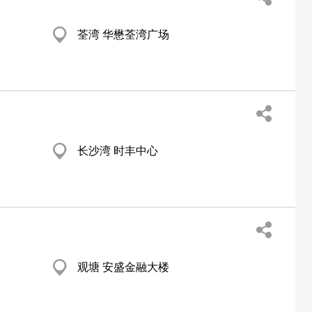
荃湾 华懋荃湾广场
长沙湾 时丰中心
观塘 安盛金融大楼