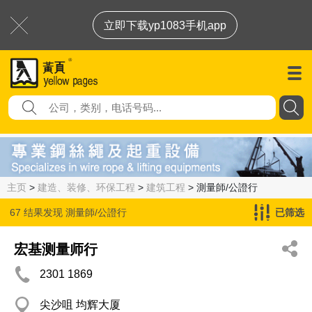
立即下载yp1083手机app
主页
>
建造、装修、环保工程
>
建筑工程
> 測量師/公證行
67 结果发现
測量師/公證行
已筛选
宏基测量师行
2301 1869
尖沙咀 均辉大厦