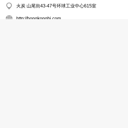
火炭 山尾街43-47号环球工业中心615室
http://hongkongbi.com
测量师/公证行
恒德公证行有限公司
2439 9111
葵涌 货柜码头路葵丰街41-45号安福工业大厦16楼A
座
http://hench.com.hk
测量师/公证行
高力起重验机公证行