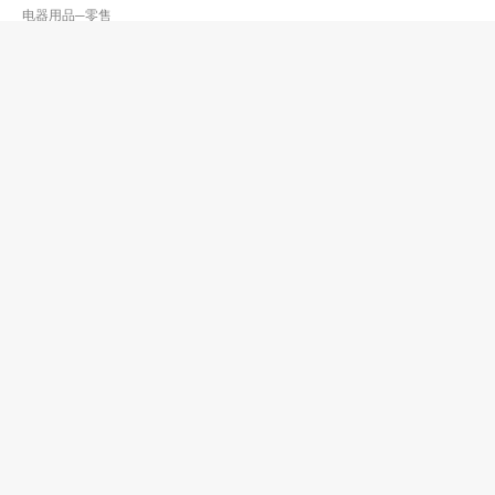
电器用品─零售
忠光水电工程
2755 3821
牛池湾 彩云邨商场
电器用品─零售
怡高微型摩打有限公司
2389 6663
观塘 巧明街106号冠力工业大厦605-6室
2389 6822
http://www.ecomotorhk.com