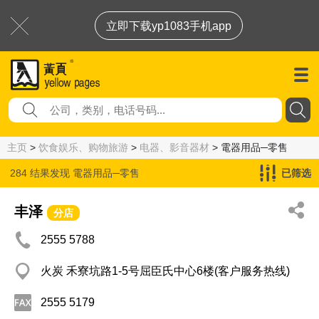
立即下载yp1083手机app
主页
>
饮食娱乐、购物旅游
>
电器、影音器材
> 電器用品─零售
284 结果发现
電器用品─零售
已筛选
丰泽
分店
2555 5788
火炭 禾寮坑路1-5号屈臣氏中心6楼(客户服务热线)
2555 5179