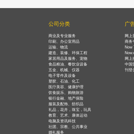
公司分类
广
商业及专业服务
网上
印刷、办公室用品
商务
运输、物流
Now 
建造、装修、环保工程
Now
家居用品及服务、宠物
网上
食品粮油、餐饮业设备
中国
五金、机械、仪器
刊登
电子零件及设备
塑胶、石油、化工
医疗美容、健康护理
饮食娱乐、购物旅游
银行金融、地产保险
服装及配饰、纺织品
礼品，花卉，珠宝，玩具
教育、艺术、康体运动
电脑及资讯科技
社团、宗教、公共事业
婚礼服务