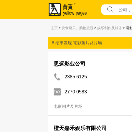
主页
>
饮食娱乐、购物旅游
>
娱乐制作及服务
> 電
8 结果发现
電影製片及片場
思远影业公司
2385 6125
2770 0583
电影制片及片场
橙天嘉禾娱乐有限公司