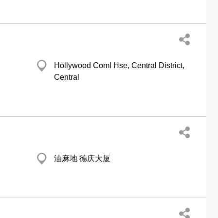
Hollywood Coml Hse, Central District,
Central
油麻地 德庆大厦