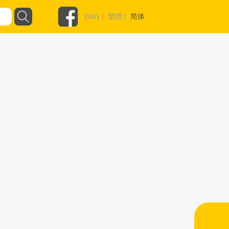
ENG
|
繁體
|
简体