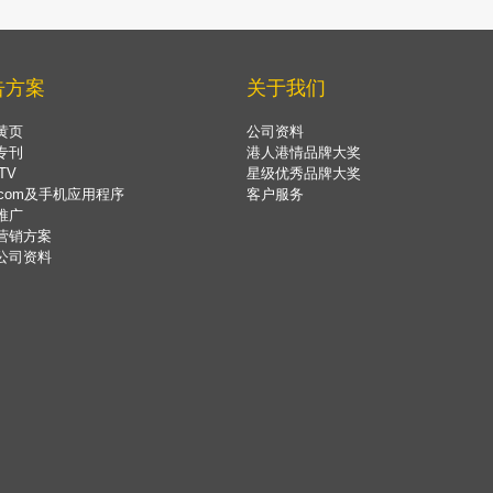
告方案
关于我们
黄页
公司资料
专刊
港人港情品牌大奖
TV
星级优秀品牌大奖
.com及手机应用程序
客户服务
推广
营销方案
公司资料