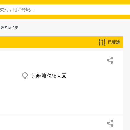
影製片及片場
已筛选
油麻地 俭德大厦