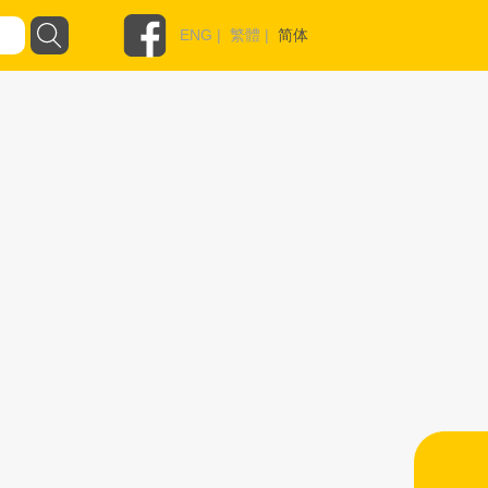
ENG
|
繁體
|
简体