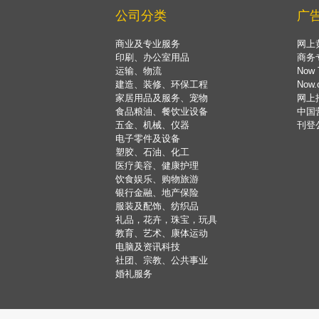
公司分类
广
商业及专业服务
网上
印刷、办公室用品
商务
运输、物流
Now 
建造、装修、环保工程
Now
家居用品及服务、宠物
网上
食品粮油、餐饮业设备
中国
五金、机械、仪器
刊登
电子零件及设备
塑胶、石油、化工
医疗美容、健康护理
饮食娱乐、购物旅游
银行金融、地产保险
服装及配饰、纺织品
礼品，花卉，珠宝，玩具
教育、艺术、康体运动
电脑及资讯科技
社团、宗教、公共事业
婚礼服务