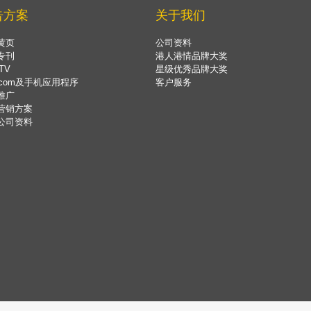
告方案
关于我们
黄页
公司资料
专刊
港人港情品牌大奖
TV
星级优秀品牌大奖
.com及手机应用程序
客户服务
推广
营销方案
公司资料