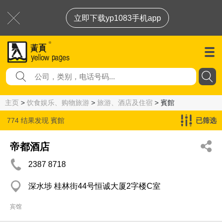
立即下载yp1083手机app
主页
>
饮食娱乐、购物旅游
>
旅游、酒店及住宿
> 賓館
774 结果发现
賓館
已筛选
帝都酒店
2387 8718
深水埗 桂林街44号恒诚大厦2字楼C室
宾馆