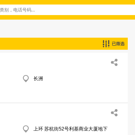
已筛选
长洲
上环 苏杭街52号利基商业大厦地下