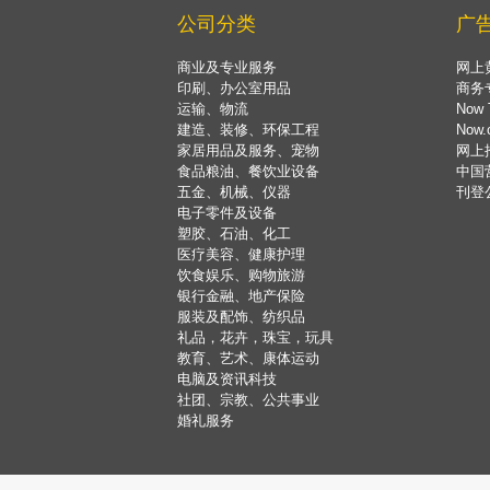
公司分类
广
商业及专业服务
网上
印刷、办公室用品
商务
运输、物流
Now 
建造、装修、环保工程
Now
家居用品及服务、宠物
网上
食品粮油、餐饮业设备
中国
五金、机械、仪器
刊登
电子零件及设备
塑胶、石油、化工
医疗美容、健康护理
饮食娱乐、购物旅游
银行金融、地产保险
服装及配饰、纺织品
礼品，花卉，珠宝，玩具
教育、艺术、康体运动
电脑及资讯科技
社团、宗教、公共事业
婚礼服务