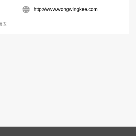
http://www.wongwingkee.com
供应