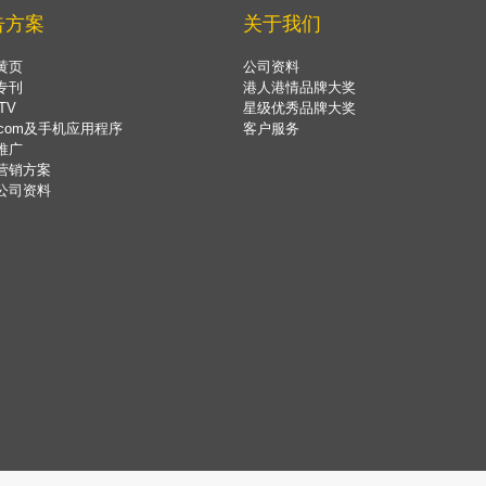
告方案
关于我们
黄页
公司资料
专刊
港人港情品牌大奖
TV
星级优秀品牌大奖
.com及手机应用程序
客户服务
推广
营销方案
公司资料