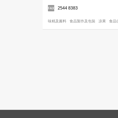
2544 8383
味精及酱料
食品製作及包裝
凉果
食品