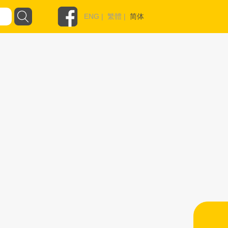
ENG
|
繁體
|
简体