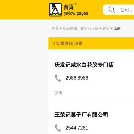
主页
>
食品粮油、餐饮业设备
>
农业
> 涼果
2 结果发现
涼果
庆发记咸水白花胶专门店
2986 8986
凉果
王荣记菓子厂有限公司
2544 7281