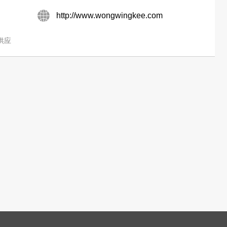
http://www.wongwingkee.com
供应