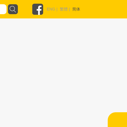
ENG
|
繁體
|
简体