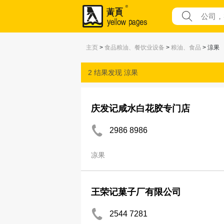
主页
>
食品粮油、餐饮业设备
>
粮油、食品
> 涼果
2 结果发现
涼果
庆发记咸水白花胶专门店
2986 8986
凉果
王荣记菓子厂有限公司
2544 7281