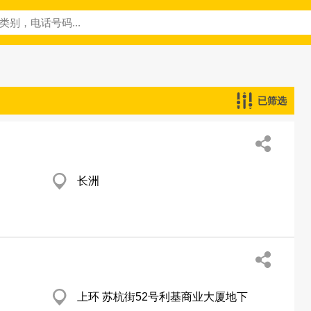
已筛选
长洲
上环 苏杭街52号利基商业大厦地下