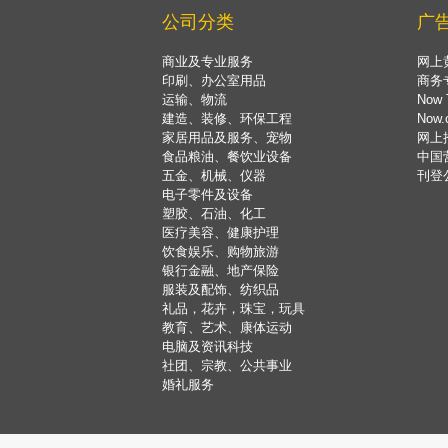
公司分类
广
商业及专业服务
网上
印刷、办公室用品
商务
运输、物流
Now 
建造、装修、环保工程
Now
家居用品及服务、宠物
网上
食品粮油、餐饮业设备
中国
五金、机械、仪器
刊登
电子零件及设备
塑胶、石油、化工
医疗美容、健康护理
饮食娱乐、购物旅游
银行金融、地产保险
服装及配饰、纺织品
礼品，花卉，珠宝，玩具
教育、艺术、康体运动
电脑及资讯科技
社团、宗教、公共事业
婚礼服务