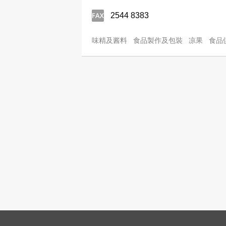
2544 8383
味精及酱料
食品製作及包裝
凉果
食品