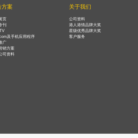
告方案
关于我们
黄页
公司资料
专刊
港人港情品牌大奖
TV
星级优秀品牌大奖
.com及手机应用程序
客户服务
推广
营销方案
公司资料