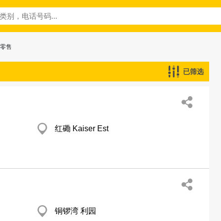
─零售
已筛选
红磡 Kaiser Est
铜锣湾 利园