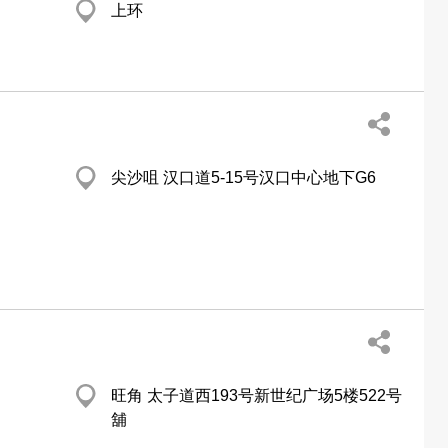
上环
尖沙咀 汉口道5-15号汉口中心地下G6
旺角 太子道西193号新世纪广场5楼522号
舖