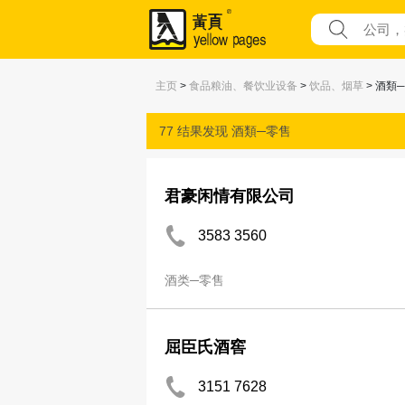
主页
>
食品粮油、餐饮业设备
>
饮品、烟草
> 酒類
77 结果发现
酒類─零售
君豪闲情有限公司
3583 3560
酒类─零售
屈臣氏酒窖
3151 7628