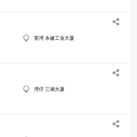
荃湾 永健工业大厦
湾仔 三湘大厦