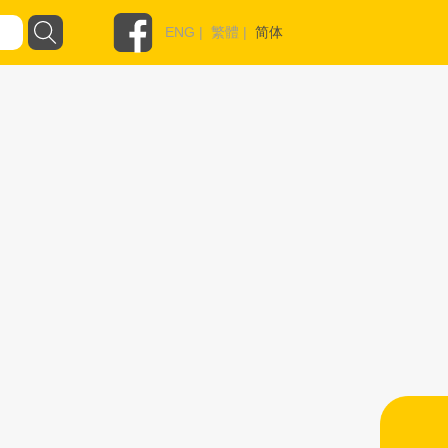
ENG
|
繁體
|
简体