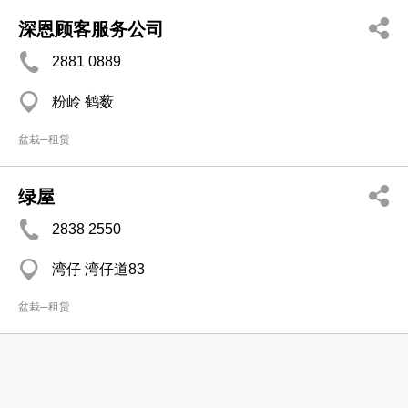
深恩顾客服务公司
2881 0889
粉岭 鹤薮
盆栽─租赁
绿屋
2838 2550
湾仔 湾仔道83
盆栽─租赁