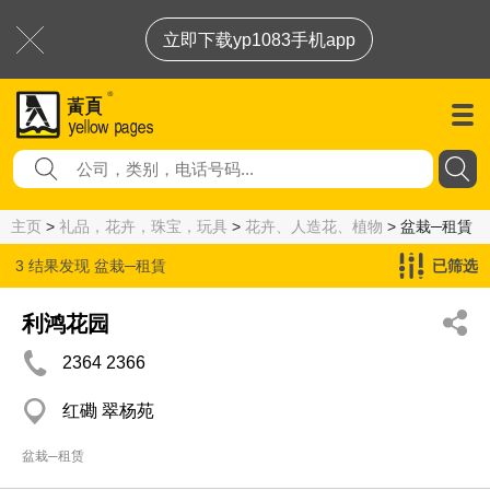
立即下载yp1083手机app
主页
>
礼品，花卉，珠宝，玩具
>
花卉、人造花、植物
> 盆栽─租賃
3 结果发现
盆栽─租賃
已筛选
利鸿花园
2364 2366
红磡 翠杨苑
盆栽─租赁