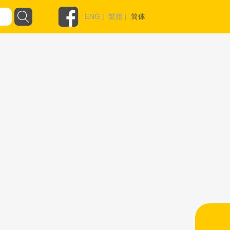
ENG
|
繁體
|
简体