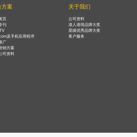
告方案
关于我们
黄页
公司资料
专刊
港人港情品牌大奖
TV
星级优秀品牌大奖
.com及手机应用程序
客户服务
推广
营销方案
公司资料