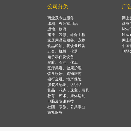
公司分类
广
商业及专业服务
网上
印刷、办公室用品
商务
运输、物流
Now 
建造、装修、环保工程
Now
家居用品及服务、宠物
网上
食品粮油、餐饮业设备
中国
五金、机械、仪器
刊登
电子零件及设备
塑胶、石油、化工
医疗美容、健康护理
饮食娱乐、购物旅游
银行金融、地产保险
服装及配饰、纺织品
礼品，花卉，珠宝，玩具
教育、艺术、康体运动
电脑及资讯科技
社团、宗教、公共事业
婚礼服务