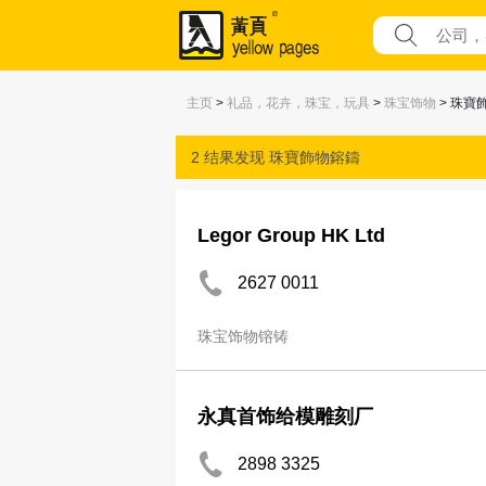
主页
>
礼品，花卉，珠宝，玩具
>
珠宝饰物
> 珠寶
2 结果发现
珠寶飾物鎔鑄
Legor Group HK Ltd
2627 0011
珠宝饰物镕铸
永真首饰给模雕刻厂
2898 3325