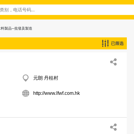
木料製品─批發及製造
已筛选
元朗 丹桂村
http://www.lfwf.com.hk