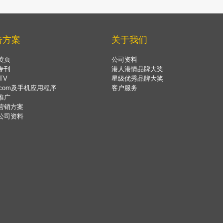
告方案
关于我们
黄页
公司资料
专刊
港人港情品牌大奖
TV
星级优秀品牌大奖
.com及手机应用程序
客户服务
推广
营销方案
公司资料