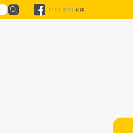
ENG
|
繁體
|
简体