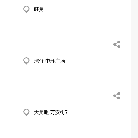
旺角
湾仔 中环广场
大角咀 万安街7