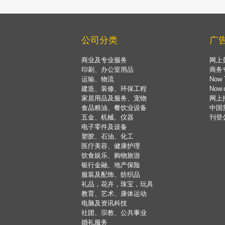
公司分类
广
商业及专业服务
网上
印刷、办公室用品
商务
运输、物流
Now 
建造、装修、环保工程
Now
家居用品及服务、宠物
网上
食品粮油、餐饮业设备
中国
五金、机械、仪器
刊登
电子零件及设备
塑胶、石油、化工
医疗美容、健康护理
饮食娱乐、购物旅游
银行金融、地产保险
服装及配饰、纺织品
礼品，花卉，珠宝，玩具
教育、艺术、康体运动
电脑及资讯科技
社团、宗教、公共事业
婚礼服务