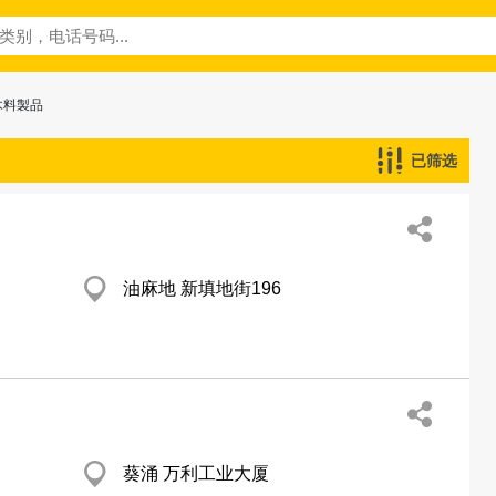
木料製品
已筛选
油麻地 新填地街196
葵涌 万利工业大厦