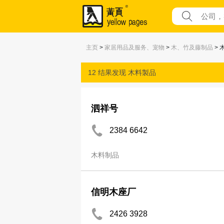
主页
>
家居用品及服务、宠物
>
木、竹及藤制品
> 
12 结果发现
木料製品
泗祥号
2384 6642
木料制品
信明木座厂
2426 3928