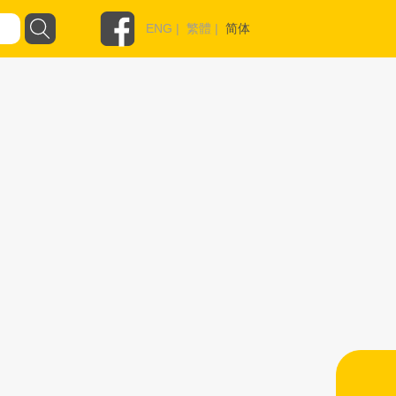
ENG
|
繁體
|
简体