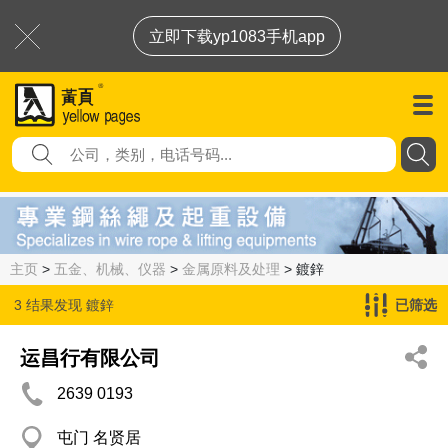
立即下载yp1083手机app
主页
>
五金、机械、仪器
>
金属原料及处理
> 鍍鋅
3 结果发现
鍍鋅
已筛选
运昌行有限公司
2639 0193
屯门 名贤居