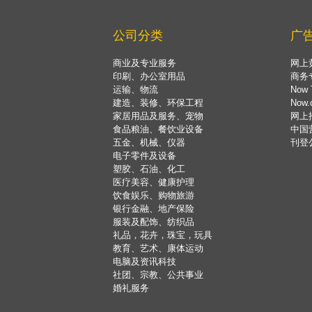
公司分类
广
商业及专业服务
网上
印刷、办公室用品
商务
运输、物流
Now 
建造、装修、环保工程
Now
家居用品及服务、宠物
网上
食品粮油、餐饮业设备
中国
五金、机械、仪器
刊登
电子零件及设备
塑胶、石油、化工
医疗美容、健康护理
饮食娱乐、购物旅游
银行金融、地产保险
服装及配饰、纺织品
礼品，花卉，珠宝，玩具
教育、艺术、康体运动
电脑及资讯科技
社团、宗教、公共事业
婚礼服务