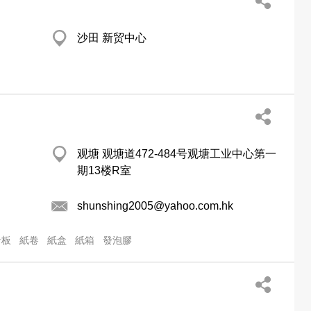
沙田 新贸中心
观塘 观塘道472-484号观塘工业中心第一
期13楼R室
shunshing2005@yahoo.com.hk
卡板
紙卷
紙盒
紙箱
發泡膠