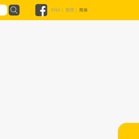
ENG
|
繁體
|
简体