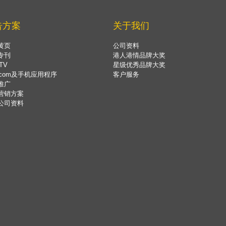
告方案
关于我们
黄页
公司资料
专刊
港人港情品牌大奖
TV
星级优秀品牌大奖
.com及手机应用程序
客户服务
推广
营销方案
公司资料