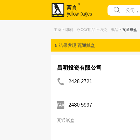
主页
>
印刷、办公室用品
>
纸类、纸品
> 瓦通紙盒
5 结果发现
瓦通紙盒
昌明投资有限公司
2428 2721
2480 5997
瓦通纸盒