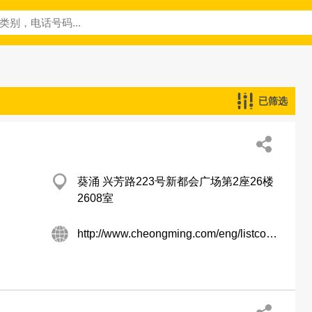
已筛选
葵涌 兴芳路223号新都会广场第2座26楼
2608室
http://www.cheongming.com/eng/listco_fin_info.htm