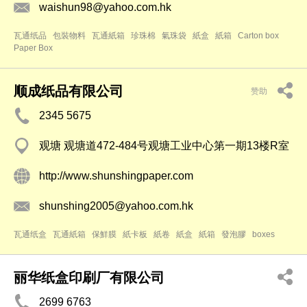
waishun98@yahoo.com.hk
瓦通纸品
包裝物料
瓦通紙箱
珍珠棉
氣珠袋
紙盒
紙箱
Carton box
Paper Box
顺成纸品有限公司
赞助
2345 5675
观塘 观塘道472-484号观塘工业中心第一期13楼R室
http://www.shunshingpaper.com
shunshing2005@yahoo.com.hk
瓦通纸盒
瓦通紙箱
保鮮膜
紙卡板
紙卷
紙盒
紙箱
發泡膠
boxes
丽华纸盒印刷厂有限公司
2699 6763