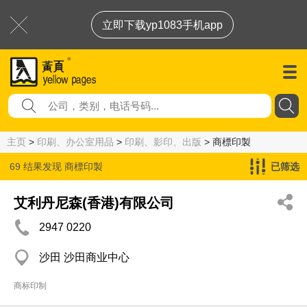
立即下载yp1083手机app
主页
>
印刷、办公室用品
>
印刷、影印、出版
> 商標印製
69 结果发现
商標印製
已筛选
艾利丹尼森(香港)有限公司
2947 0220
沙田 沙田商业中心
商标印制