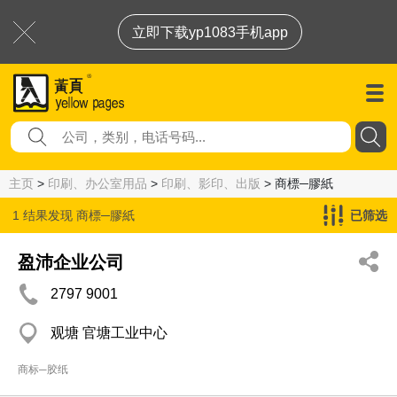
立即下载yp1083手机app
主页
>
印刷、办公室用品
>
印刷、影印、出版
> 商標─膠紙
1 结果发现
商標─膠紙
已筛选
盈沛企业公司
2797 9001
观塘 官塘工业中心
商标─胶纸