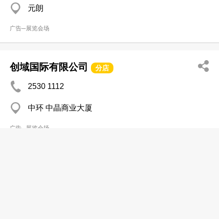
元朗
广告─展览会场
创域国际有限公司
分店
2530 1112
中环 中晶商业大厦
广告─展览会场
诚润有限公司
分店
3913 5500
湾仔 三湘大厦