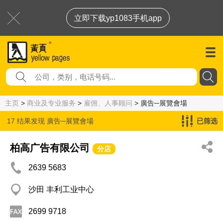
立即下载yp1083手机app
主页
>
商业及专业服务
>
雇佣、人事顾问
> 廣告─展覽會場
17 结果发现
廣告─展覽會場
已筛选
柏高广告有限公司
分店
2639 5683
沙田 丰利工业中心
2699 9718