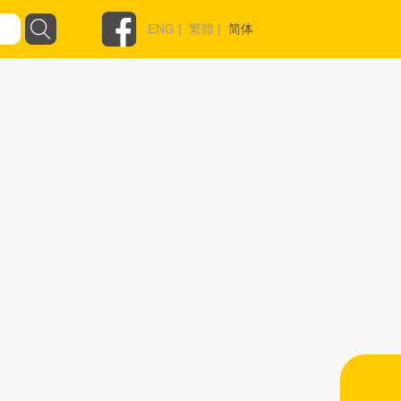
ENG
|
繁體
|
简体