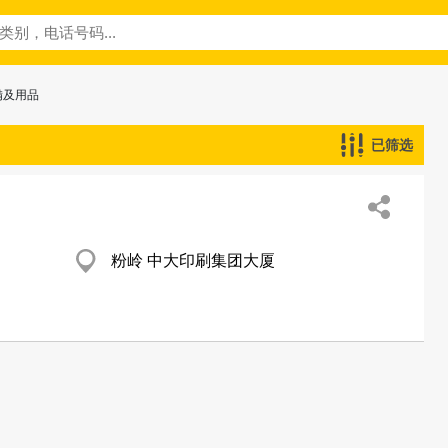
備及用品
已筛选
粉岭 中大印刷集团大厦