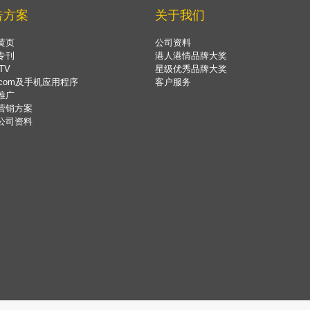
告方案
关于我们
黄页
公司资料
专刊
港人港情品牌大奖
TV
星级优秀品牌大奖
.com及手机应用程序
客户服务
推广
营销方案
公司资料