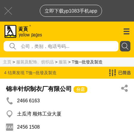
立即下载yp1083手机app
主页
>
服装及配饰、纺织品
>
服装
> T恤─批發及製造
4 结果发现
T恤─批發及製造
已筛选
锦丰针织制衣厂有限公司
分店
2466 6163
土瓜湾 顺炜工业大厦
2456 1508