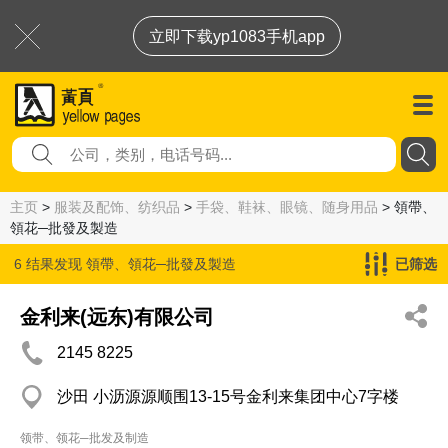
立即下载yp1083手机app
主页
>
服装及配饰、纺织品
>
手袋、鞋袜、眼镜、随身用品
> 領帶、
領花─批發及製造
6 结果发现
領帶、領花─批發及製造
已筛选
金利来(远东)有限公司
2145 8225
沙田 小沥源源顺围13-15号金利来集团中心7字楼
领带、领花─批发及制造