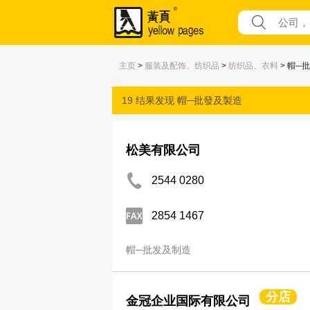
主页
>
服装及配饰、纺织品
>
纺织品、衣料
> 帽─
19 结果发现
帽─批發及製造
松美有限公司
2544 0280
2854 1467
帽─批发及制造
分店
金冠企业国际有限公司