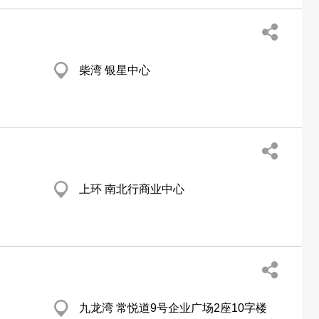
柴湾 银星中心
上环 南北行商业中心
九龙湾 常悦道9号企业广场2座10字楼