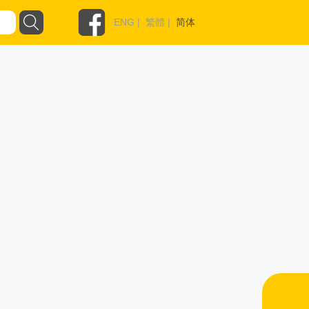
ENG
|
繁體
|
简体