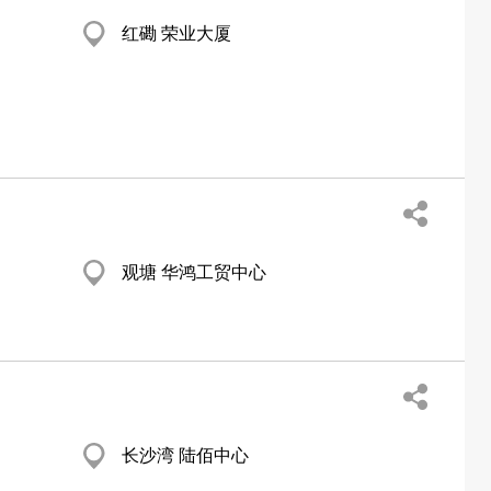
红磡 荣业大厦
观塘 华鸿工贸中心
长沙湾 陆佰中心