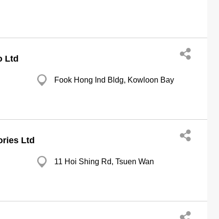
 Ltd
Fook Hong Ind Bldg, Kowloon Bay
ries Ltd
11 Hoi Shing Rd, Tsuen Wan