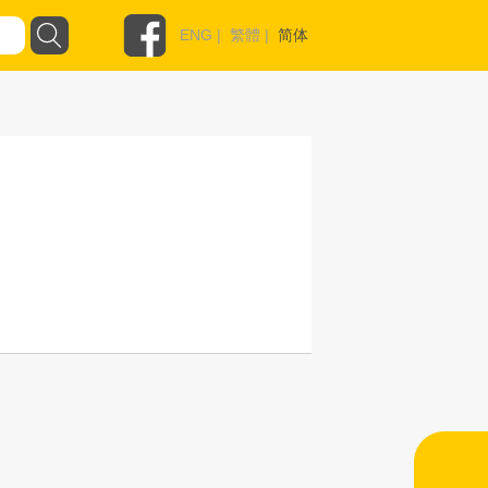
ENG
|
繁體
|
简体