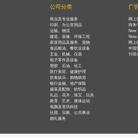
公司分类
广
商业及专业服务
网上
印刷、办公室用品
商务
运输、物流
Now 
建造、装修、环保工程
Now
家居用品及服务、宠物
网上
食品粮油、餐饮业设备
中国
五金、机械、仪器
刊登
电子零件及设备
塑胶、石油、化工
医疗美容、健康护理
饮食娱乐、购物旅游
银行金融、地产保险
服装及配饰、纺织品
礼品，花卉，珠宝，玩具
教育、艺术、康体运动
电脑及资讯科技
社团、宗教、公共事业
婚礼服务