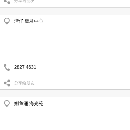
分享给朋友
湾仔 鹰君中心
2827 4631
分享给朋友
鰂鱼涌 海光苑