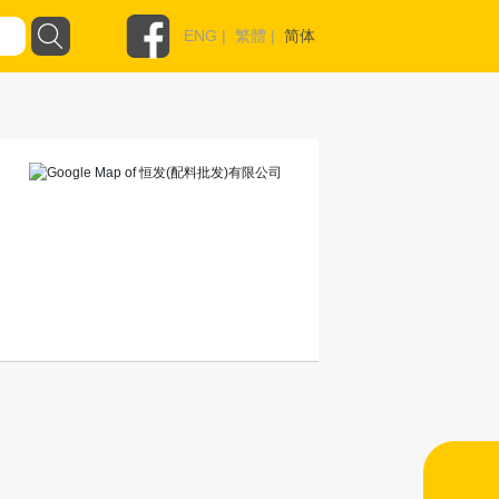
ENG
|
繁體
|
简体