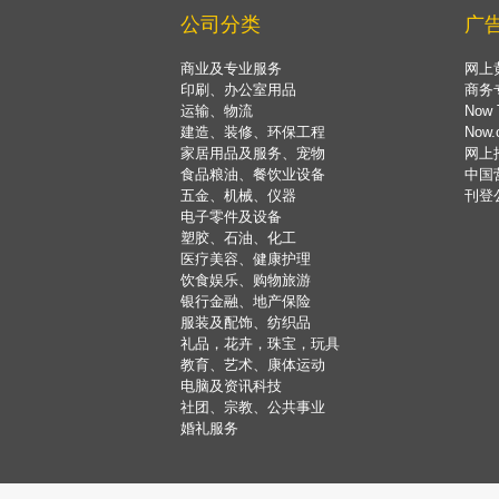
公司分类
广
商业及专业服务
网上
印刷、办公室用品
商务
运输、物流
Now 
建造、装修、环保工程
Now
家居用品及服务、宠物
网上
食品粮油、餐饮业设备
中国
五金、机械、仪器
刊登
电子零件及设备
塑胶、石油、化工
医疗美容、健康护理
饮食娱乐、购物旅游
银行金融、地产保险
服装及配饰、纺织品
礼品，花卉，珠宝，玩具
教育、艺术、康体运动
电脑及资讯科技
社团、宗教、公共事业
婚礼服务