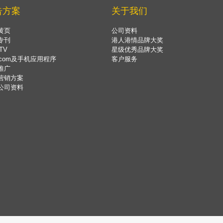
告方案
关于我们
黄页
公司资料
专刊
港人港情品牌大奖
TV
星级优秀品牌大奖
.com及手机应用程序
客户服务
推广
营销方案
公司资料