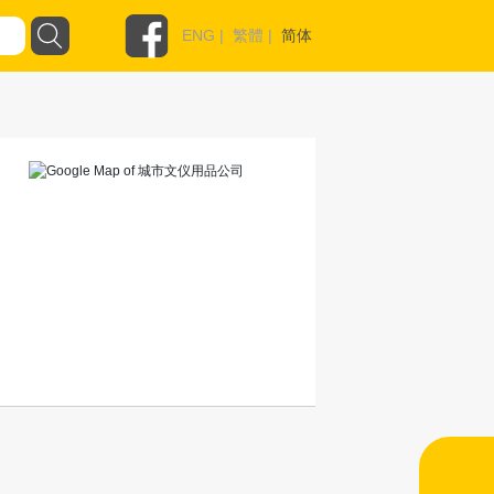
ENG
|
繁體
|
简体