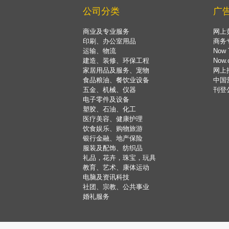
公司分类
广
商业及专业服务
网上
印刷、办公室用品
商务
运输、物流
Now 
建造、装修、环保工程
Now
家居用品及服务、宠物
网上
食品粮油、餐饮业设备
中国
五金、机械、仪器
刊登
电子零件及设备
塑胶、石油、化工
医疗美容、健康护理
饮食娱乐、购物旅游
银行金融、地产保险
服装及配饰、纺织品
礼品，花卉，珠宝，玩具
教育、艺术、康体运动
电脑及资讯科技
社团、宗教、公共事业
婚礼服务