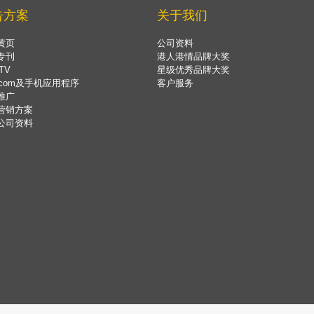
告方案
关于我们
黄页
公司资料
专刊
港人港情品牌大奖
TV
星级优秀品牌大奖
.com及手机应用程序
客户服务
推广
营销方案
公司资料