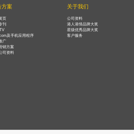
告方案
关于我们
黄页
公司资料
专刊
港人港情品牌大奖
TV
星级优秀品牌大奖
.com及手机应用程序
客户服务
推广
营销方案
公司资料