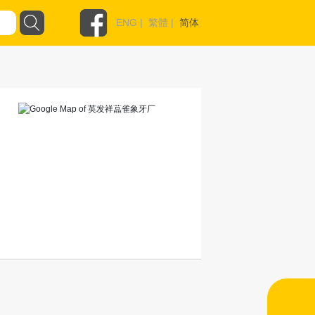
ENG
|
繁體
|
简体