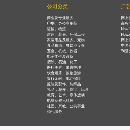
公司分类
广
商业及专业服务
网上
印刷、办公室用品
商务
运输、物流
Now 
建造、装修、环保工程
Now
家居用品及服务、宠物
网上
食品粮油、餐饮业设备
中国
五金、机械、仪器
刊登
电子零件及设备
塑胶、石油、化工
医疗美容、健康护理
饮食娱乐、购物旅游
银行金融、地产保险
服装及配饰、纺织品
礼品，花卉，珠宝，玩具
教育、艺术、康体运动
电脑及资讯科技
社团、宗教、公共事业
婚礼服务