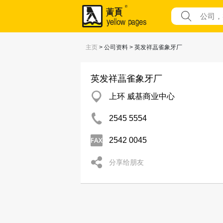
主页
> 公司资料 > 英发祥蕌雀象牙厂
英发祥蕌雀象牙厂
上环 威基商业中心
2545 5554
2542 0045
分享给朋友