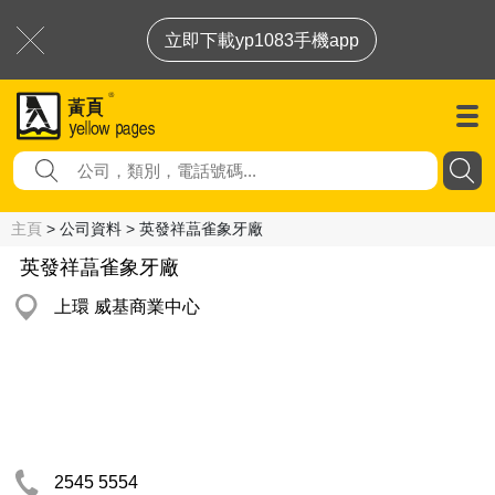
立即下載yp1083手機app
主頁
> 公司資料 > 英發祥蕌雀象牙廠
英發祥蕌雀象牙廠
上環 威基商業中心
2545 5554