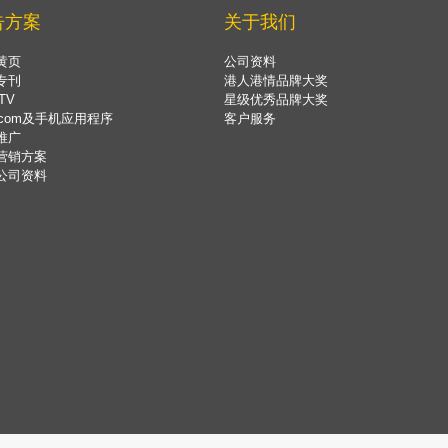
告方案
关于我们
黄页
公司资料
专刊
港人港情品牌大奖
TV
星级优秀品牌大奖
.com及手机应用程序
客户服务
推广
营销方案
公司资料