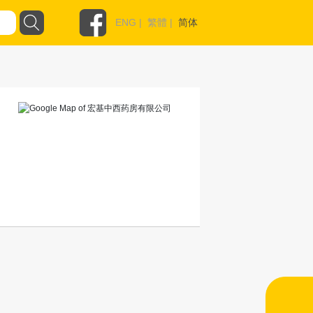
ENG
|
繁體
|
简体