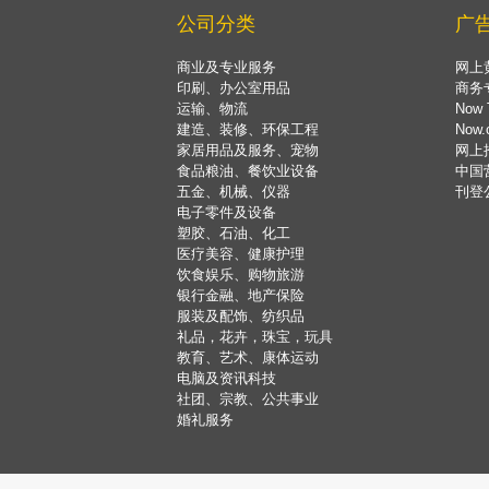
公司分类
广
商业及专业服务
网上
印刷、办公室用品
商务
运输、物流
Now 
建造、装修、环保工程
Now
家居用品及服务、宠物
网上
食品粮油、餐饮业设备
中国
五金、机械、仪器
刊登
电子零件及设备
塑胶、石油、化工
医疗美容、健康护理
饮食娱乐、购物旅游
银行金融、地产保险
服装及配饰、纺织品
礼品，花卉，珠宝，玩具
教育、艺术、康体运动
电脑及资讯科技
社团、宗教、公共事业
婚礼服务