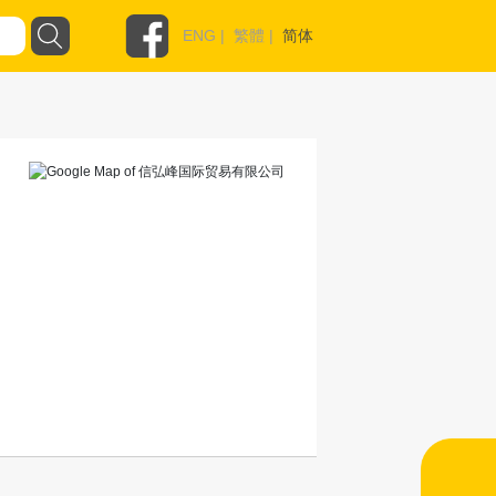
ENG
|
繁體
|
简体