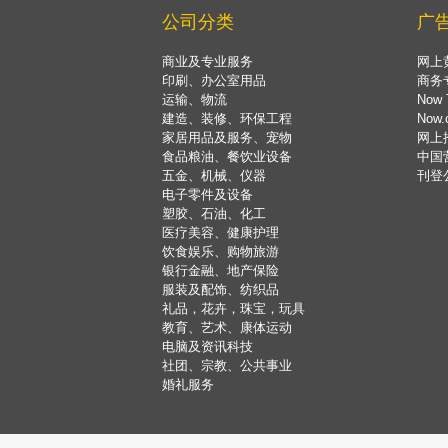
公司分类
广
商业及专业服务
网上
印刷、办公室用品
商务
运输、物流
Now 
建造、装修、环保工程
Now
家居用品及服务、宠物
网上
食品粮油、餐饮业设备
中国
五金、机械、仪器
刊登
电子零件及设备
塑胶、石油、化工
医疗美容、健康护理
饮食娱乐、购物旅游
银行金融、地产保险
服装及配饰、纺织品
礼品，花卉，珠宝，玩具
教育、艺术、康体运动
电脑及资讯科技
社团、宗教、公共事业
婚礼服务