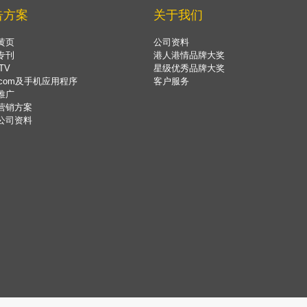
告方案
关于我们
黄页
公司资料
专刊
港人港情品牌大奖
TV
星级优秀品牌大奖
.com及手机应用程序
客户服务
推广
营销方案
公司资料