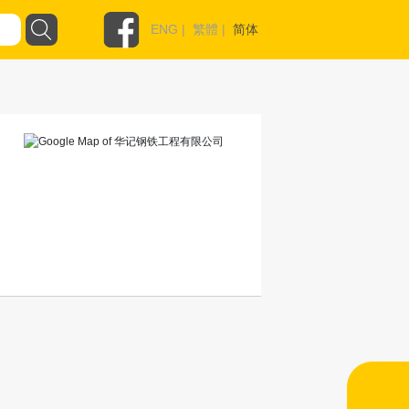
ENG
|
繁體
|
简体