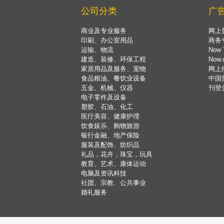
公司分类
广
商业及专业服务
网上
印刷、办公室用品
商务
运输、物流
Now 
建造、装修、环保工程
Now
家居用品及服务、宠物
网上
食品粮油、餐饮业设备
中国
五金、机械、仪器
刊登
电子零件及设备
塑胶、石油、化工
医疗美容、健康护理
饮食娱乐、购物旅游
银行金融、地产保险
服装及配饰、纺织品
礼品，花卉，珠宝，玩具
教育、艺术、康体运动
电脑及资讯科技
社团、宗教、公共事业
婚礼服务