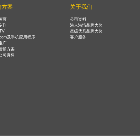
告方案
关于我们
黄页
公司资料
专刊
港人港情品牌大奖
TV
星级优秀品牌大奖
.com及手机应用程序
客户服务
推广
营销方案
公司资料