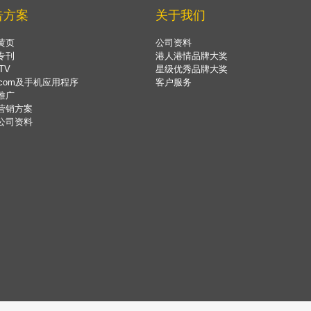
告方案
关于我们
黄页
公司资料
专刊
港人港情品牌大奖
TV
星级优秀品牌大奖
.com及手机应用程序
客户服务
推广
营销方案
公司资料