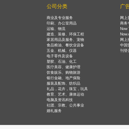
公司分类
广
商业及专业服务
网上
印刷、办公室用品
商务
运输、物流
Now 
建造、装修、环保工程
Now
家居用品及服务、宠物
网上
食品粮油、餐饮业设备
中国
五金、机械、仪器
刊登
电子零件及设备
塑胶、石油、化工
医疗美容、健康护理
饮食娱乐、购物旅游
银行金融、地产保险
服装及配饰、纺织品
礼品，花卉，珠宝，玩具
教育、艺术、康体运动
电脑及资讯科技
社团、宗教、公共事业
婚礼服务