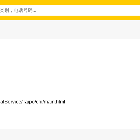
ralService/Taipo/chi/main.html