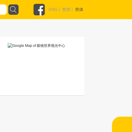
ENG
|
繁體
|
简体