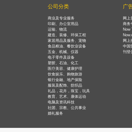
公司分类
广
商业及专业服务
网上
印刷、办公室用品
商务
运输、物流
Now 
建造、装修、环保工程
Now
家居用品及服务、宠物
网上
食品粮油、餐饮业设备
中国
五金、机械、仪器
刊登
电子零件及设备
塑胶、石油、化工
医疗美容、健康护理
饮食娱乐、购物旅游
银行金融、地产保险
服装及配饰、纺织品
礼品，花卉，珠宝，玩具
教育、艺术、康体运动
电脑及资讯科技
社团、宗教、公共事业
婚礼服务