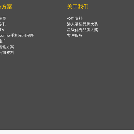
告方案
关于我们
黄页
公司资料
专刊
港人港情品牌大奖
TV
星级优秀品牌大奖
.com及手机应用程序
客户服务
推广
营销方案
公司资料