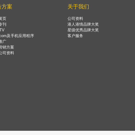
告方案
关于我们
黄页
公司资料
专刊
港人港情品牌大奖
TV
星级优秀品牌大奖
.com及手机应用程序
客户服务
推广
营销方案
公司资料