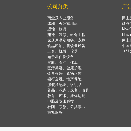
公司分类
广
商业及专业服务
网上
印刷、办公室用品
商务
运输、物流
Now 
建造、装修、环保工程
Now
家居用品及服务、宠物
网上
食品粮油、餐饮业设备
中国
五金、机械、仪器
刊登
电子零件及设备
塑胶、石油、化工
医疗美容、健康护理
饮食娱乐、购物旅游
银行金融、地产保险
服装及配饰、纺织品
礼品，花卉，珠宝，玩具
教育、艺术、康体运动
电脑及资讯科技
社团、宗教、公共事业
婚礼服务