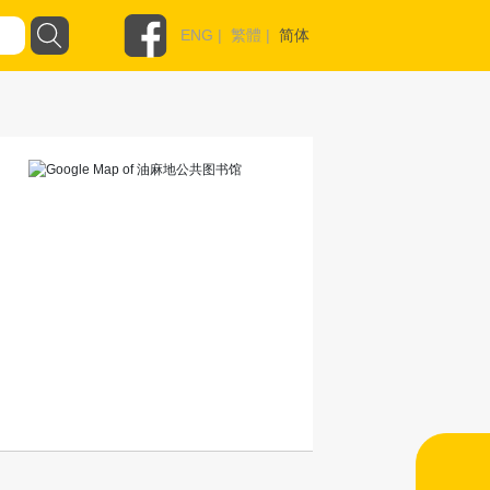
ENG
|
繁體
|
简体