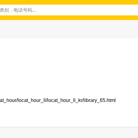
cat_hour/locat_hour_ll/locat_hour_ll_kr/library_65.html