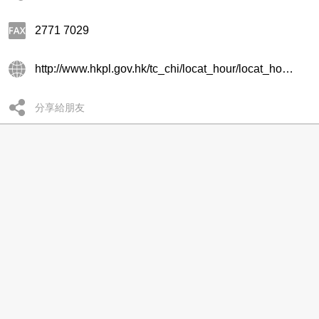
2771 7029
http://www.hkpl.gov.hk/tc_chi/locat_hour/locat_hour_ll/locat_hour_ll_kr/library_65.html
分享給朋友