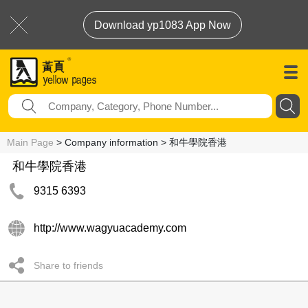
Download yp1083 App Now
Main Page
> Company information > 和牛學院香港
和牛學院香港
9315 6393
http://www.wagyuacademy.com
Share to friends