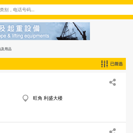
備及用品
已筛选
旺角 利盛大楼