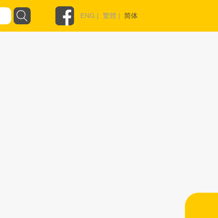
ENG
|
繁體
|
简体