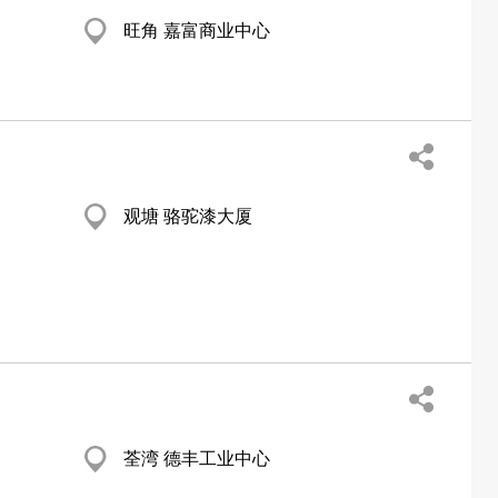
旺角 嘉富商业中心
观塘 骆驼漆大厦
荃湾 德丰工业中心