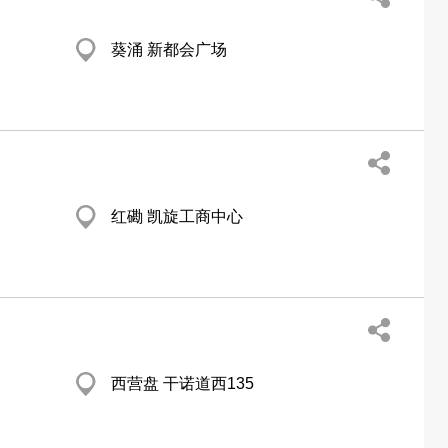
葵涌 新都会广场
红磡 凯旋工商中心
西营盘 干诺道西135