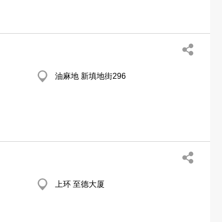
油麻地 新填地街296
上环 至德大厦