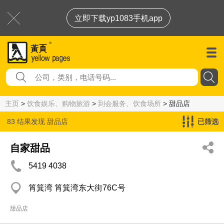
立即下载yp1083手机app
主页
>
饮食娱乐、购物旅游
>
到会服务、饮食场所
> 甜品店
83 结果发现
甜品店
已筛选
自家甜品
5419 4038
筲箕湾 筲箕湾东大街76C号
甜品店