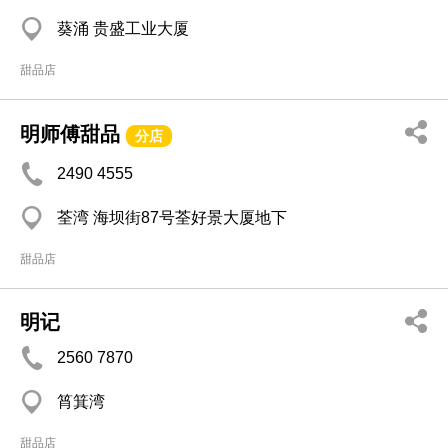
葵涌 贵盛工业大厦
甜品店
明师傅甜品
分店
2490 4555
荃湾 海坝街87号荃好景大厦地下
甜品店
明记
2560 7870
筲箕湾
甜品店