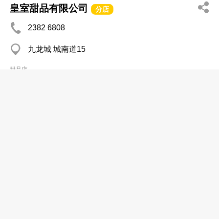
皇室甜品有限公司
分店
2382 6808
九龙城 城南道15
甜品店
海记合桃坊有限公司
分店
2712 7968
土瓜湾 欣荣花园商场
甜品店
浩记甜品馆
2394 1494